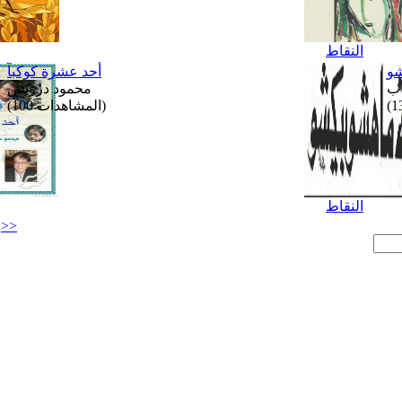
النقاط
شو
أحد عشرة كوكبآ
محمود درويش
(المشاهدات 100)
النقاط
>>