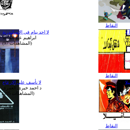
النقاط
 لا
لا احد ينام فى الاسكندرية
يا
ابراهيم عبد المجيد
(المشاهدات 97)
النقاط
يلا
لا نأسف على الازعاج
د احمد خيرى العمرى
(المشاهدات 105)
النقاط