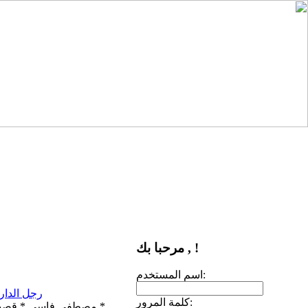
مرحبا بك , !
اسم المستخدم:
رجل الدار
كلمة المرور:
مصطفى فاسي * قصص *