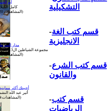
أبو الح
التشكيلية
كامل الكيلا
(المشاهدات 120)
قسم كتب الغة
-
الانجليزية
مدار السرط
مجموعة الشياطين ال13 للشباب
(المشاهدات 112)
قسم كتب الشرع
-
والقانون
أحببتك أكثر مماينب
أثير عبد الله النش
قسم كتب
-
(المشاهدات 99)
الرياضيات