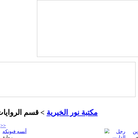
مكتبة نور الخيرية
> قسم الروايات 
>>
ين
أنسه فيونكه
رواية