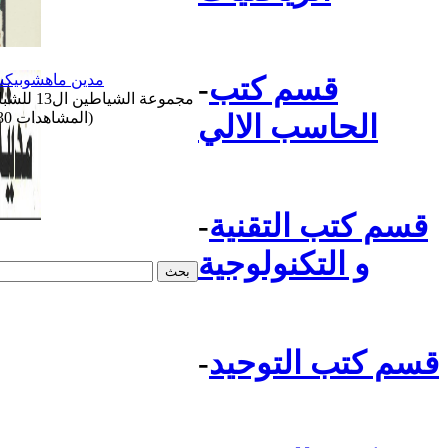
مدين ماهشوبيك
قسم كتب
-
مجموعة الشياطين ال13 للشباب
(المشاهدات 130)
الحاسب الالي
قسم كتب التقنية
-
و التكنولوجية
قسم كتب التوحيد
-