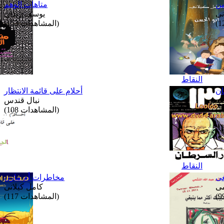
سن
متاهات الوهم
نى
يوسف زيدان
(المشاهدات 153)
النقاط
ان
أحلام على قائمة الانتظار
نبال قندس
(المشاهدات 108)
النقاط
غى
مخاطرات أم مازن
مى
كامل كيلانى
(المشاهدات 117)