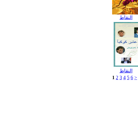
النقاط
النقاط
1
2
3
4
5
6
>