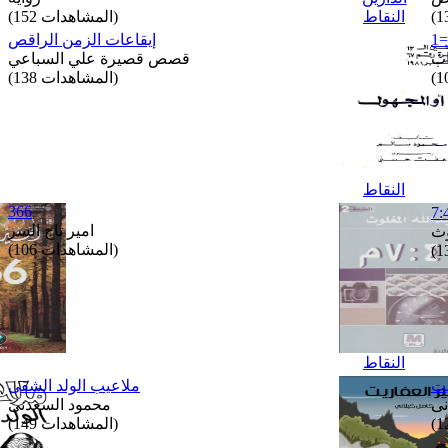
النقاط
(المشاهدات 152)
إيقاعات الزمن الراقص
قصص قصيرة علي السباعي
(المشاهدات 138)
النقاط
366
امير تاج السر
وث
(المشاهدات 106)
النقاط
يت
ملاعيب الولد الشقى
نى
محمود السعدنى
(المشاهدات 149)