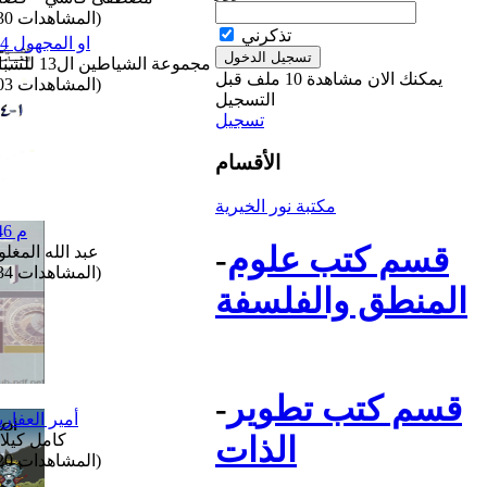
(المشاهدات 130)
تذكرني
1=4 او المجهول
مجموعة الشياطين ال13 للشباب
يمكنك الان مشاهدة 10 ملف قبل
(المشاهدات 103)
التسجيل
تسجيل
الأقسام
مكتبة نور الخيرية
م 7:46
قسم كتب علوم
-
عبد الله المغل
(المشاهدات 134)
المنطق والفلسفة
قسم كتب تطوير
-
أمير العفار
كامل كيلا
الذات
(المشاهدات 120)