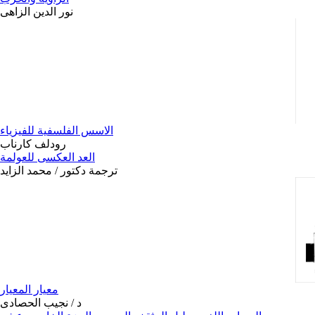
نور الدين الزاهى
الاسس الفلسفية للفيزياء
رودلف كارناب
العد العكسى للعولمة
ترجمة دكتور / محمد الزايد
معيار المعيار
د / نجيب الحصادى