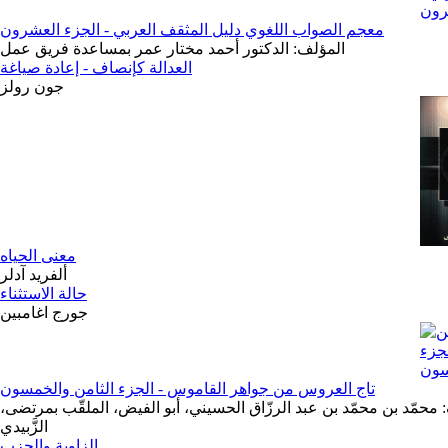
معجم الصواب اللغوي دليل المثقف العربي - الجزء العشرون
المؤلف: الدكتور أحمد مختار عمر بمساعدة فريق عمل
العدالة كإنصاف - إعادة صياغة
جون رولز
معنى الحياه
ألفريد آدلر
حالة الاستثناء
جورج اغامبين
تاج العروس من جواهر القاموس - الجزء الثامن والخمسون
 محمّد بن محمّد بن عبد الرزّاق الحسيني، أبو الفيض، الملقّب بمرتضى،
الزَّبيدي
الزاوية والحزب