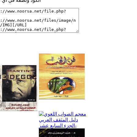
الكود ولصقه في اي م