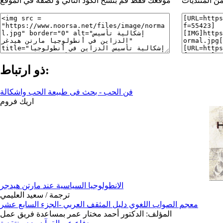
ن المنتديات
موقعك فقط قم بنسخ الكود التالي و لصقة في الموقع
ذو ارتباط:
فن الحب - بحث فى طبيعة الحب واشكالة
اريك فروم
الانطولوجيا السياسية عند مارتن هيدجر
ترجمة / سعيد العليمي
معجم الصواب اللغوي دليل المثقف العربي -الجزء السابع عشر
المؤلف: الدكتور أحمد مختار عمر بمساعدة فريق عمل