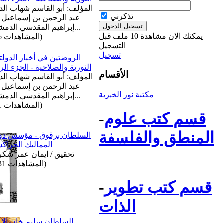
المؤلف: أبو القاسم شهاب الد
تذكرني
عبد الرحمن بن إسماعيل 
إبراهيم المقدسي الدمشق...
يمكنك الان مشاهدة 10 ملف قبل
(المشاهدات 66)
التسجيل
تسجيل
الروضتين في أخبار الدولت
النورية والصلاحية - الجزء الرا
الأقسام
المؤلف: أبو القاسم شهاب الد
عبد الرحمن بن إسماعيل 
مكتبة نور الخيرية
إبراهيم المقدسي الدمشق...
(المشاهدات 51)
قسم كتب علوم
-
المنطق والفلسفة
السلطان برقوق - مؤسس دو
المماليك الجراك
تحقيق / ايمان عمر شك
(المشاهدات 131)
قسم كتب تطوير
-
الذات
السلطان سليم خان الا