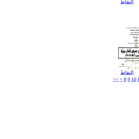
النقاط
النقاط
<<
<
8
9
10