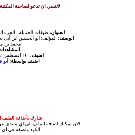
لاتنسي ان تدعو لصاحبة المكتبة
العنوان:
طبقات الحنابلة - الجزء الث
الوصف:
المؤلف: أبو الحسين ابن أبي يع
محمد بن م
المشاهدات
اضيف:
-16-اغسطس-2017
اضيف بواسطة:
أبو ف
شارك بأضافة الملف ال
الان يمكنك اضافة الملف الى اي منتدى 
الكود ولصقه في اي م