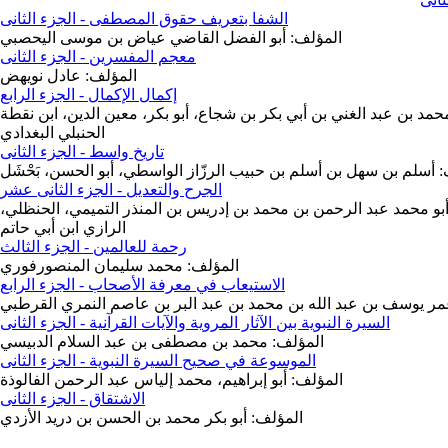
الشفا بتعريف حقوق المصطفى - الجزء الثانى
المؤلف: أبو الفضل القاضي عياض بن موسى اليحصبي
معجم المفسرين - الجزء الثانى
المؤلف: عادل نويهض
إكمال الإكمال - الجزء الرابع
حمد بن عبد الغني بن أبي بكر بن شجاع، أبو بكر، معين الدين، ابن نقطة
الحنبلي البغدادي
تاريخ واسط - الجزء الثانى
 أسلم بن سهل بن أسلم بن حبيب الرزّاز الواسطي، أبو الحسن، بَحْشَل
الجرح والتعديل - الجزء الثانى عشر
بو محمد عبد الرحمن بن محمد بن إدريس بن المنذر التميمي، الحنظلي،
الرازي ابن أبي حاتم
رحمة للعالمين - الجزء الثالث
المؤلف: محمد سليمان المنصورفوري
الاستيعاب في معرفة الأصحاب - الجزء الرابع
عمر يوسف بن عبد الله بن محمد بن عبد البر بن عاصم النمري القرطبي
السيرة النبوية بين الآثار المروية والآيات القرآنية - الجزء الثانى
المؤلف: محمد بن مصطفى بن عبد السلام الدبيسي
الموسوعة في صحيح السيرة النبوية - الجزء الثانى
المؤلف: أبو إبراهيم، محمد إلياس عبد الرحمن الفالوذة
الاشتقاق - الجزء الثانى
المؤلف: أبو بكر محمد بن الحسن بن دريد الأزدي