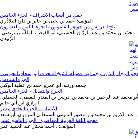
جمل من أنساب الأشراف - الجزء الخامس
المؤلف: أحمد بن يحيى بن جابر بن داود البَلَاذُري
تاج العروس من جواهر القاموس - الجزء الثامن والعشرون
 محمّد بن محمّد بن عبد الرزّاق الحسيني، أبو الفيض، الملقّب بمرتضى،
الزَّبيدي
معجم الرجال الذين ترجم لهم فضيلة الشيخ المحدث أبو إسحاق الحويني -
الجزء السادس
جمعه ورتبه: أبو عمرو أحمد بن عطية الوكيل
الجرح والتعديل - الجزء الخامس
بو محمد عبد الرحمن بن محمد بن إدريس بن المنذر التميمي، الحنظلي،
الرازي ابن أبي حاتم
الأنساب - الجزء الحادى عشر
 عبد الكريم بن محمد بن منصور التميمي السمعاني المروزي، أبو سعد
معجم اللغة العربية المعاصرة - الجزء التاسع عشر
المؤلف: د أحمد مختار عبد الحميد عمر