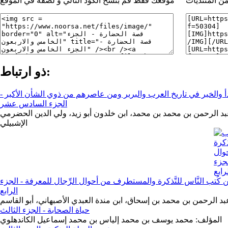
ن المنتديات
موقعك فقط قم بنسخ الكود التالي و لصقة في الموقع
ذو ارتباط:
دأ والخبر في تاريخ العرب والبربر ومن عاصرهم من ذوي الشأن الأكبر -
الجزء السادس عشر
بد الرحمن بن محمد بن محمد، ابن خلدون أبو زيد، ولي الدين الحضرمي
الإشبيلي
 كُتب النَّاس للتَّذكرة والمستطرف من أحوال الرِّجال للمعرفة - الجزء
الرابع
بد الرحمن بن محمد بن إسحاق، ابن مندة العبدي الأصبهاني، أبو القاسم
حياة الصحابة - الجزء الثالث
المؤلف: محمد يوسف بن محمد إلياس بن محمد إسماعيل الكاندهلوي