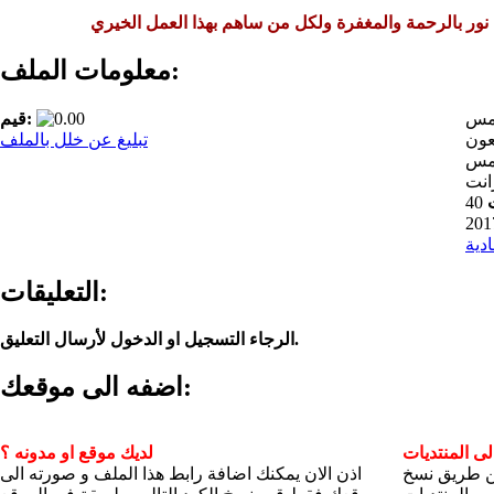
 نور بالرحمة والمغفرة ولكل من ساهم بهذا العمل الخيري
معلومات الملف:
امس
قيم:
عون
تبليغ عن خلل بالملف
يمس
َانت
40
ادية
التعليقات:
الرجاء التسجيل او الدخول لأرسال التعليق.
اضفه الى موقعك:
ى المنتديات
لديك موقع او مدونه ؟
عن طريق نسخ
اذن الان يمكنك اضافة رابط هذا الملف و صورته الى