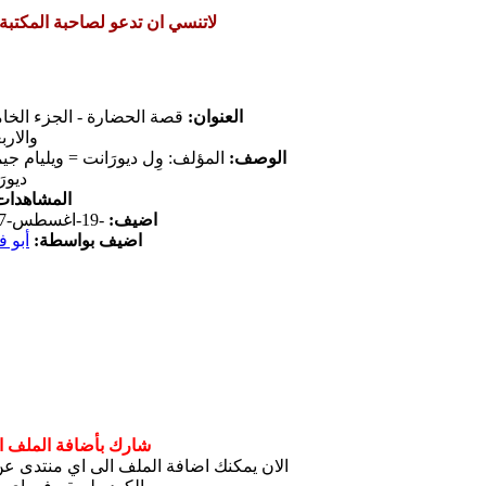
لاتنسي ان تدعو لصاحبة المكتبة
العنوان:
قصة الحضارة - الجزء الخ
والارب
الوصف:
المؤلف: وِل ديورَانت = ويليام ج
ديور
المشاهدات
اضيف:
-19-اغسطس-2017
اضيف بواسطة:
أبو ف
شارك بأضافة الملف ال
الان يمكنك اضافة الملف الى اي منتدى 