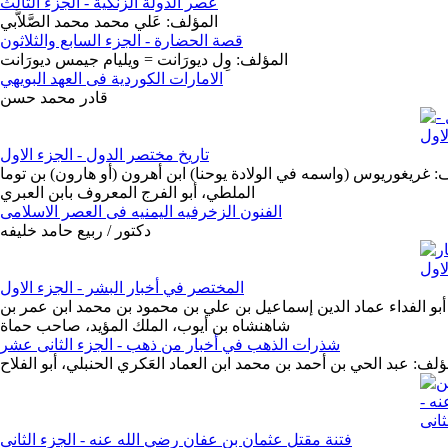
عصر الدولة الزنكية - الجزء الثالث
المؤلف: عَلي محمد محمد الصَّلاَّبي
قصة الحضارة - الجزء السابع والثلاثون
المؤلف: وِل ديورَانت = ويليام جيمس ديورَانت
الامارات الكوردية فى العهد البويهي
قادر محمد حسن
تاريخ مختصر الدول - الجزء الاول
: غريغوريوس (واسمه في الولادة يوحنا) ابن أهرون (أو هارون) بن توما
الملطي، أبو الفرج المعروف بابن العبري
الفنون الزخرفيه اليمنيه فى العصر الاسلامى
دكتور / ربيع حامد خليفه
المختصر في أخبار البشر - الجزء الاول
أبو الفداء عماد الدين إسماعيل بن علي بن محمود بن محمد ابن عمر بن
شاهنشاه بن أيوب، الملك المؤيد، صاحب حماة
شذرات الذهب في أخبار من ذهب - الجزء الثانى عشر
ؤلف: عبد الحي بن أحمد بن محمد ابن العماد العَكري الحنبلي، أبو الفلاح
فتنة مقتل عثمان بن عفان رضي الله عنه - الجزء الثانى