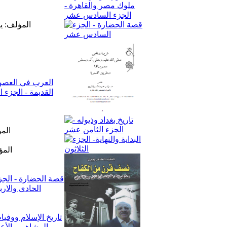
المؤلف: ي
الم
المؤ