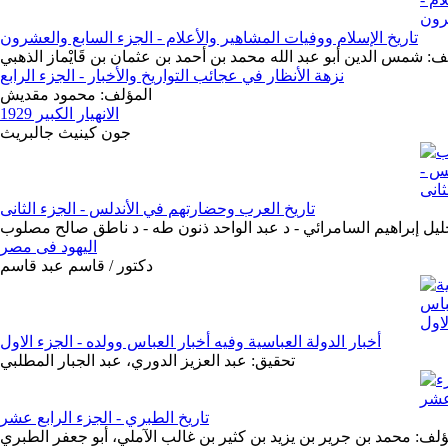
تاريخ الإسلام ووفيات المشاهير والأعلام - الجزء السابع والعشرون
ف: شمس الدين أبو عبد الله محمد بن أحمد بن عثمان بن قَايْماز الذهبي
نزهة الأنظار في عجائب التواريخ والأخبار - الجزء الرابع
المؤلف: محمود مقديش
الانهيار الكبير 1929
جون كينيث جالبريث
تاريخ العرب وحضارتهم في الأندلس - الجزء الثانى
ليل إبراهيم السامرائي - د عبد الواحد ذنون طه - د ناطق صالح مصلوب
اليهود فى مصر
دكتور / قاسم عبد قاسم
أخبار الدولة العباسية وفيه أخبار العباس وولده - الجزء الاول
تحقيق: عبد العزيز الدوري، عبد الجبار المطلبي
تاريخ الطبري - الجزء الرابع عشر
ؤلف: محمد بن جرير بن يزيد بن كثير بن غالب الآملي، أبو جعفر الطبري