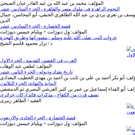
المؤلف: محمد بن عبد الله بن عبد القادر غبان الصبحي
النجوم الزاهرة في ملوك مصر والقاهرة - الجزء السادس عشر
وسف بن تغري بردي بن عبد الله الظاهري الحنفي، أبو المحاسن، جمال
الدين
قصة الحضارة - الجزء السادس عشر
المؤلف: وِل ديورَانت = ويليام جيمس ديورَانت
غزوات النبى صلى الله عليه وسلم - مصوراتها وطريق الهجرة
د / نزار محمود قاسم الشيخ
العرب في العصور القديمة - الجزء الاول
المؤلف: لطفي عبد الوهاب
تاريخ بغداد وذيوله - الجزء الثامن عشر
ؤلف: أبو بكر أحمد بن علي بن ثابت بن أحمد بن مهدي الخطيب البغدادي
البداية والنهاية- الجزء الثلاثون
لف: أبو الفداء إسماعيل بن عمر بن كثير القرشي البصري ثم الدمشقي
نصف قرن من الكفاح - مذكرات قائد اركان جزائرى
العقيد / الطاهر زبيرى
قصة الحضارة - الجزء الحادى والاربعون
المؤلف: وِل ديورَانت = ويليام جيمس ديورَانت