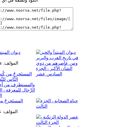
الكود ولصقه في اي م
ديوان المبت
المؤلف: ع
المستَخرجُ من
المؤلف: ع