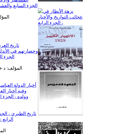
المؤل
المؤلف: د خ
الم