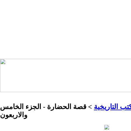
تب التاريخية
> قصة الحضارة - الجزء الخامس
والاربعون