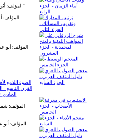
المؤلف: أَبُو بَكْرٍ مُحَمَّدُ بْنُ خَلَفِ بْنِِ حَيَّانَ بْنِِ صَدَقَةََ الضَّبِّيّ البَغْدَادِيّ, المُلَقَّب بِـ"وَكِيع"
المؤلف: أ
المؤلف: أبو ع
المؤلف: شمس 
المؤلف: أبو 