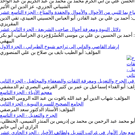
 الحسن علي بن أبي الكرم محمد بن محمد بن عبد الكريم بن عبد الواحد
الشيباني الجزري، عز الدين ابن الأثير
اع بما للنبي من الأحوال والأموال والحفدة والمتاع - الجزء التاسع عشر
: أحمد بن علي بن عبد القادر، أبو العباس الحسيني العبيدي، تقي الدين
المقريزي
دلائل النبوة ومعرفة أحوال صاحب الشريعة - الجزء الثانى عشر
 أحمد بن الحسين بن علي بن موسى الخُسْرَوْجِردي الخراساني، أبو بكر
البيهقي
إرشاد القاصي والداني إلى تراجم شيوخ الطبراني - الجزء الاول
المؤلف: أبو الطيب نايف بن صلاح بن علي المنصوري
في الجرح والتعدِيل ومعرفة الثقات والضعفاء والمجاهيل - الجزء الثانى
لف: أبو الفداء إسماعيل بن عمر بن كثير القرشي البصري ثم الدمشقي
معجم الأدباء - الجزء التاسع
المؤلف: شهاب الدين أبو عبد الله ياقوت بن عبد الله الرومي الحموي
الجامع الصحيح للسيرة النبوية - الجزء الثانى
المؤلف: الأستاذ الدكتور سعد المرصفي
الجرح والتعديل - الجزء التاسع
بو محمد عبد الرحمن بن محمد بن إدريس بن المنذر التميمي، الحنظلي،
الرازي ابن أبي حاتم
ع بحار الأنوار في غرائب التنزيل ولطائف الأخبار - الجزء الحادى عشر