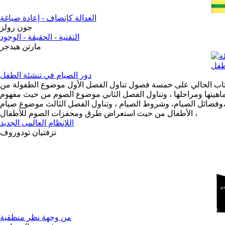
العدالة كإنصاف - إعادة صياغة
جون رولز
التقنية - الحقيقة - الوجود
مارتن هيدجر
دور الصيام في تنشئة الطفل
اب الحالي على خمسة فصول تناول الفصل الأول موضوع الطفولة من
هيتها ومراحلها ، وتناول الفصل الثاني موضوع الصوم من حيث مفهوم
،وفضائل الصيام، وشروط الصيام ، وتناول الفصل الثالث موضوع صيام
الأطفال من حيث استعراض طرق ومحفزات الصوم للأطفال ،
اللانظام العالمى الجديد
تزفتيان تودوروف
من وجهة نظر منطقية