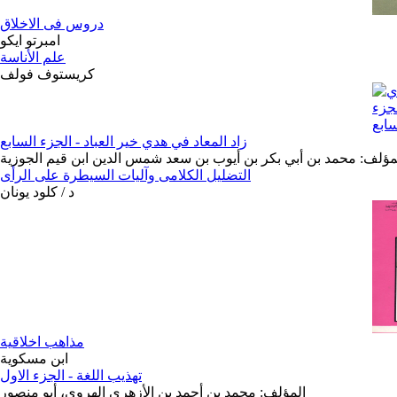
دروس فى الاخلاق
امبرتو ايكو
علم الأناسة
كريستوف فولف
زاد المعاد في هدي خير العباد - الجزء السابع
مؤلف: محمد بن أبي بكر بن أيوب بن سعد شمس الدين ابن قيم الجوزية
التضليل الكلامى وآليات السيطرة على الرأى
د / كلود يونان
مذاهب اخلاقية
ابن مسكوية
تهذيب اللغة - الجزء الاول
المؤلف: محمد بن أحمد بن الأزهري الهروي، أبو منصور