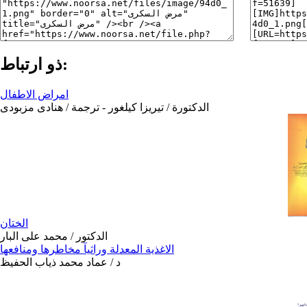
ذو ارتباط:
امراض الاطفال
الدكتورة / تيريزا كيلغور - ترجمة / هنادى مزبودى
الختان
الدكتور / محمد على البار
الاغذية المعدلة وراثيآ مخاطرها ومنافعها
د / عماد محمد ذياب الحفيظ