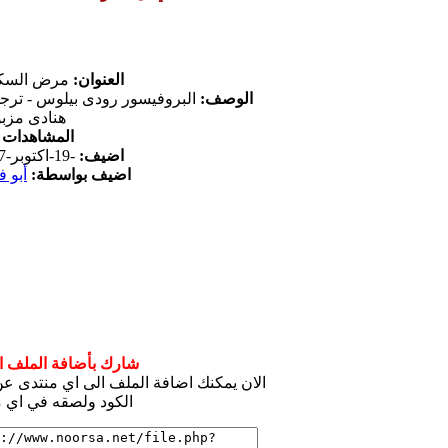
العنوان:
مرض السك
الوصف:
البروفيسور رودى بيلوس - ترجم
هنادى مزب
المشاهدات
09
اضيف:
-19-اكتوبر-2017
اضيف بواسطة:
أبو ف
شارك بأضافة الملف ال
الان يمكنك اضافة الملف الى اي منتدى 
الكود ولصقه في اي م