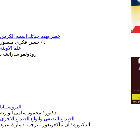
خطر يهدد حياتك اسمه الكرش
د / حسن فكرى منصور
علم الاوبئة
رودولفو ساراتشى
البروسـتاتا
دكتور / محمود سامى ابو ريه
الصداع النصفى وانواع الصداع الاخرى
الدكتورة / آن ماكغريغور - ترجمة / مارك عبود