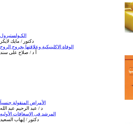
الكـولستيرول
دكتور / مايك لايكر
الوفاة الاكلينيكية وعلاقتها بخروج الروح
أ د / صلاح على سند
الأمراض المنقولة جنسيآ
د / عبد الرحيم عبد الله
المرشد فى الإسعافات الأوليه
دكتور / إيهاب السعيد