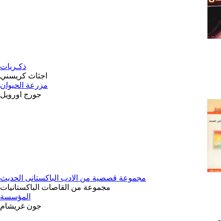
ذكـريات
اجثاث كريسني
مزرعة الحيوان
جورج اورويل
مجموعة قصصية من الادب الباكستانى الحديث
مجموعة من القاصات الباكستانيات
المؤسسة
جون غريشام