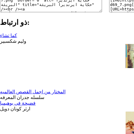
ذو ارتباط:
كما تشاء
وليم شكسبير
المختار من اجمل القصص العالميه
سلسله جدران المعرفه
فضيحة فى بوهيميا
ارثر كونان دويل