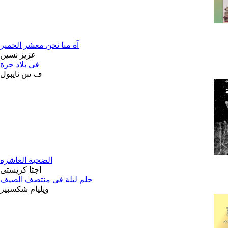
آة منا نحن معشر الحمير
عزيز نسين
فى بلاد حرة
ف س نايبول
الضحية العاشره
اجثا كريستى
حلم ليلة فى منتصف الصيف
ويليام شكسبير