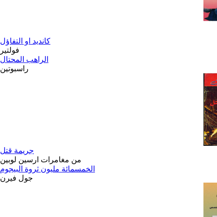
كانديد او التفاؤل
فولتير
الراهب المحتال
راسبوتين
جريمة قتل
من مغامرات ارسين لوبين
الخمسمائة مليون ثروة البيجوم
جول فيرن