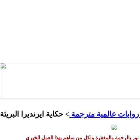
وايات عالمية مترجمة
> حكاية ايرنديرا البريئة
 نور بالرحمة والمغفرة ولكل من ساهم بهذا العمل الخيري