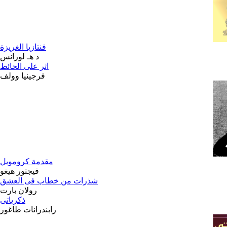
فنتازيا الغريزة
د هـ لورانس
اثر على الحائط
فرجينيا وولف
مقدمة كرومويل
فيجتور هيغو
شذرات من خطاب فى العشق
رولان بارت
ذكرياتى
رابندرانات طاغور