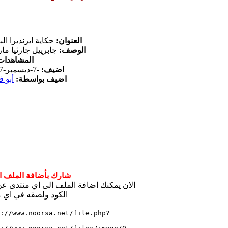
العنوان:
حكاية ايرنديرا الب
الوصف:
جابرييل جارثيا مار
المشاهدات
اضيف:
-7-ديسمبر-2017
اضيف بواسطة:
أبو ف
شارك بأضافة الملف ال
الان يمكنك اضافة الملف الى اي منتدى 
الكود ولصقه في اي م